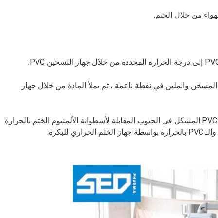
هاز تشكيل نفطة الضغط الإيجابي المسطح ينفخ PVC المسخن والملين في نفطة ناعمة ، ثم يملأ المادة من خلال جهاز
توجد بكرات ضغط متداخلة للضغط على شريط الرغوة PVC المشكل في الجيوب المقابلة لأسطوانة الألمنيوم الختم بالحرارة
 للبكرة.