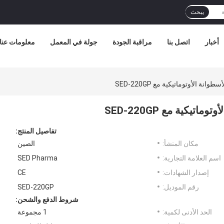
يبحث
أخبار
اتصل بنا
مراقبة الجودة
جولة في المعمل
معلومات عنا
نة الأوتوماتيكية مع SED-220GP
يكية مع SED-220GP
تفاصيل المنتج:
مكان المنشأ:
الصين
اسم العلامة التجارية:
SED Pharma
إصدار الشهادات:
CE
رقم الموديل:
SED-220GP
شروط الدفع والشحن:
الحد الأدنى لكمية:
1 مجموعة