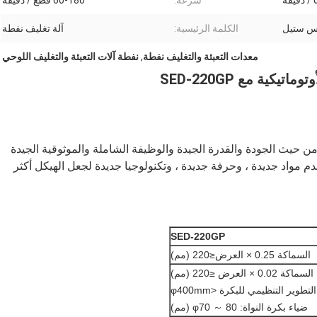
سرعة:
60-180 قطع / دقيقة
س ستيل
الكلمة الرئيسية:
آلة تغليف نفطة
معدات التعبئة والتغليف نفطة
,
نفطة آلات التعبئة والتغليف اللوحي
كية مع SED-220GP
 من حيث الجودة والقدرة الجيدة والوظيفة الشاملة والموثوقية الجيدة
ستخدم مواد جديدة ، وحرفة جديدة ، وتكنولوجيا جديدة لجعل الهيكل أكثر
SED-220GP
السماكة 0.25 × العرض≤220 (مم)
السماكة 0.02 × العرض ≤220 (مم)
التطوير التنظيمي للبكرة <φ400mm
ضياء بكرة النواة: φ70 ～ 80 (مم)