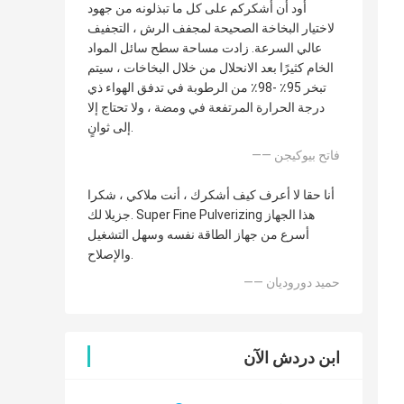
أود أن أشكركم على كل ما تبذلونه من جهود
لاختيار البخاخة الصحيحة لمجفف الرش ، التجفيف
عالي السرعة. زادت مساحة سطح سائل المواد
الخام كثيرًا بعد الانحلال من خلال البخاخات ، سيتم
تبخر 95٪ -98٪ من الرطوبة في تدفق الهواء ذي
درجة الحرارة المرتفعة في ومضة ، ولا تحتاج إلا
إلى ثوانٍ.
—— فاتح بيوكيجن
أنا حقا لا أعرف كيف أشكرك ، أنت ملاكي ، شكرا
جزيلا لك. Super Fine Pulverizing هذا الجهاز
أسرع من جهاز الطاقة نفسه وسهل التشغيل
والإصلاح.
—— حميد دوروديان
ابن دردش الآن