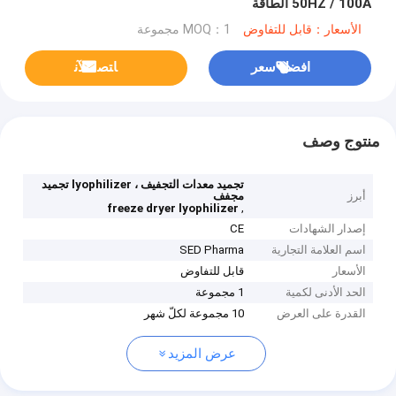
50HZ / 100A الطاقة
الأسعار：قابل للتفاوض
MOQ：1 مجموعة
افضل سعر
ﺎﺘﺼﻟ ﺍﻶﻧ
منتوج وصف
تجميد معدات التجفيف ، lyophilizer تجميد
أبرز
مجفف
,
freeze dryer lyophilizer
إصدار الشهادات
CE
اسم العلامة التجارية
SED Pharma
الأسعار
قابل للتفاوض
الحد الأدنى لكمية
1 مجموعة
القدرة على العرض
10 مجموعة لكلّ شهر
عرض المزيد