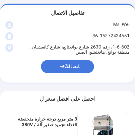
تفاصيل الاتصال
Ms. Wei
86-15372434551
1-6-602، رقم 2630 شارع يوانغتانغ، شارع كانغشيان،
منطقة يوانغ، هانغتشو، الصين
ﺎﺘﺼﻟ ﺍﻶﻧ
احصل على افضل سعر ل
3 متر مربع درجة حرارة منخفضة
الغذاء تجميد صغير آلة 380V /
50HZ / 100A الطاقة