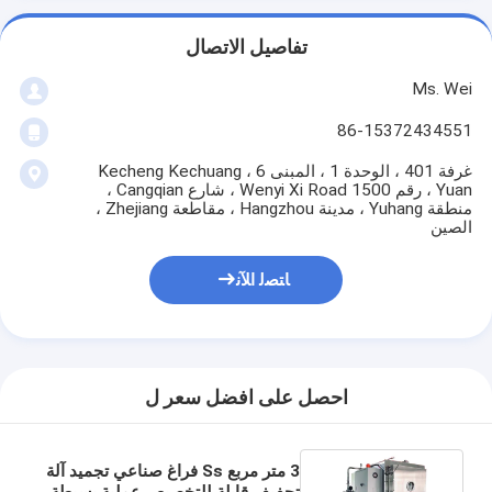
تفاصيل الاتصال
Ms. Wei
86-15372434551
غرفة 401 ، الوحدة 1 ، المبنى 6 ، Kecheng Kechuang
Yuan ، رقم 1500 Wenyi Xi Road ، شارع Cangqian ،
منطقة Yuhang ، مدينة Hangzhou ، مقاطعة Zhejiang ،
الصين
ﺎﺘﺼﻟ ﺍﻶﻧ
احصل على افضل سعر ل
3 متر مربع Ss فراغ صناعي تجميد آلة
تجفيف قابلة للتخصيص عملية بسيطة