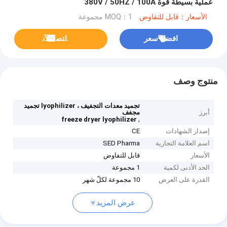
عملية بسيطة قوة 380V / 50HZ / 100A
الأسعار：قابل للتفاوض
MOQ：1 مجموعة
افضل سعر
ﺎﺘﺼﻟ ﺍﻶﻧ
منتوج وصف
تجميد معدات التجفيف ، lyophilizer تجميد
أبرز
مجفف
,
freeze dryer lyophilizer
إصدار الشهادات
CE
اسم العلامة التجارية
SED Pharma
الأسعار
قابل للتفاوض
الحد الأدنى لكمية
1 مجموعة
القدرة على العرض
10 مجموعة لكلّ شهر
عرض المزيد