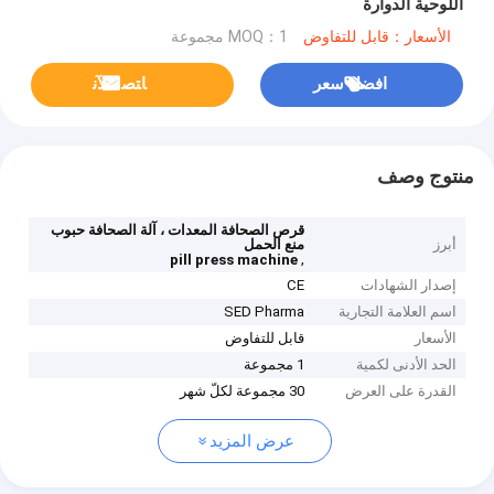
اللوحية الدوارة
الأسعار：قابل للتفاوض
MOQ：1 مجموعة
افضل سعر
ﺎﺘﺼﻟ ﺍﻶﻧ
منتوج وصف
قرص الصحافة المعدات ، آلة الصحافة حبوب
أبرز
منع الحمل
,
pill press machine
إصدار الشهادات
CE
اسم العلامة التجارية
SED Pharma
الأسعار
قابل للتفاوض
الحد الأدنى لكمية
1 مجموعة
القدرة على العرض
30 مجموعة لكلّ شهر
عرض المزيد