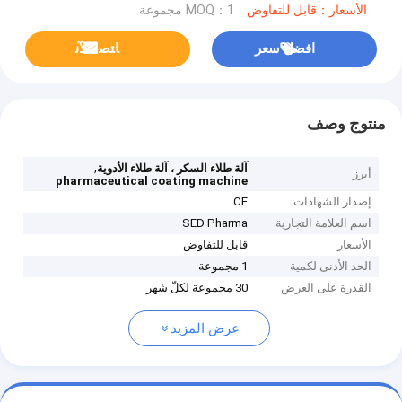
الأسعار：قابل للتفاوض
MOQ：1 مجموعة
افضل سعر
ﺎﺘﺼﻟ ﺍﻶﻧ
منتوج وصف
,
آلة طلاء السكر ، آلة طلاء الأدوية
أبرز
pharmaceutical coating machine
إصدار الشهادات
CE
اسم العلامة التجارية
SED Pharma
الأسعار
قابل للتفاوض
الحد الأدنى لكمية
1 مجموعة
القدرة على العرض
30 مجموعة لكلّ شهر
عرض المزيد