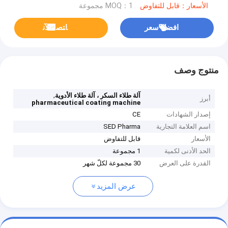
الأسعار：قابل للتفاوض
MOQ：1 مجموعة
افضل سعر
ﺎﺘﺼﻟ ﺍﻶﻧ
منتوج وصف
,
آلة طلاء السكر ، آلة طلاء الأدوية
أبرز
pharmaceutical coating machine
إصدار الشهادات
CE
اسم العلامة التجارية
SED Pharma
الأسعار
قابل للتفاوض
الحد الأدنى لكمية
1 مجموعة
القدرة على العرض
30 مجموعة لكلّ شهر
عرض المزيد