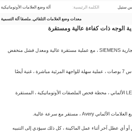
س ستيل
الكلمة الرئيسية:
آلة وضع العلامات الأوتوماتيكية
معدات وضع العلامات التلقائي
,
ملصقا آلة التسمية
دية الوجه ذات كفاءة عالية ومستقرة
1) نظام التحكم: استخدم نظام التحكم PLC للعلامة التجارية SIEMENS ، مع عملية مستقرة عالية ومعدل فشل منخفض
2) نظام التشغيل: شاشة تعمل باللمس SIEMENS مقاس 7 بوصات ، عملية سهلة للواجهة المرئية مباشرة ، غنية أيضًا
3) نظام الفحص: استخدم مستشعر ملصق فحص LEUZE الألماني ، محطة فحص الملصقات الأوتوماتيكية ، المستقرة
أو أي عطل آخر أثناء عمل الماكينة ، كل ذلك سيؤدي إلى التنبيه