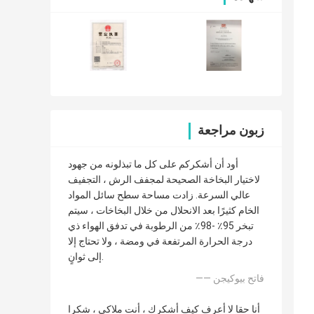
زبون مراجعة
أود أن أشكركم على كل ما تبذلونه من جهود
لاختيار البخاخة الصحيحة لمجفف الرش ، التجفيف
عالي السرعة. زادت مساحة سطح سائل المواد
الخام كثيرًا بعد الانحلال من خلال البخاخات ، سيتم
تبخر 95٪ -98٪ من الرطوبة في تدفق الهواء ذي
درجة الحرارة المرتفعة في ومضة ، ولا تحتاج إلا
إلى ثوانٍ.
—— فاتح بيوكيجن
أنا حقا لا أعرف كيف أشكرك ، أنت ملاكي ، شكرا