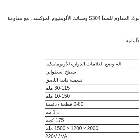
6) مادة الماكينة: تستخدم الماكينة وقطع الغيار مادة الفولاذ المقاوم للصدأ S304 وسبائك الألومنيوم المؤكسد ، مع مقاومة
آلة وضع العلامات الدوارة الأوتوماتيكية
سطح أسطواني
تسمية ذاتية اللصق
30-115 ملم
10-150 ملم
0-80 قطعة / دقيقة
± 1 مم
175 كجم
2000 × 1200 × 1500 ملم
220V / VA