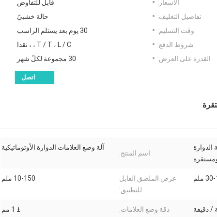
الأسعار:
قابل للتفاوض
تفاصيل التغليف:
حالة خشبيّ
وقت التسليم:
30 يوم بعد يستلم الراسب
شروط الدفع:
T / T ، L / C ، ، نقدا
القدرة على العرض:
30 مجموعة لكلّ شهر
اتصل
تقرة
 الدوارة
آلة وضع العلامات الدوارة الأوتوماتيكية
اسم المنتج:
 ومستقرة
3 ملم
عرض الملصق القابل
10-150 ملم
للتطبيق:
دقة وضع العلامات:
± 1 مم