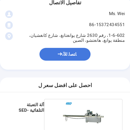
تفاصيل الاتصال
Ms. Wei
86-15372434551
1-6-602، رقم 2630 شارع يوانغتانغ، شارع كانغشيان،
منطقة يوانغ، هانغتشو، الصين
ﺎﺘﺼﻟ ﺍﻶﻧ
احصل على افضل سعر ل
آلة التعبئة
التلقائية SED-
400ZB 304