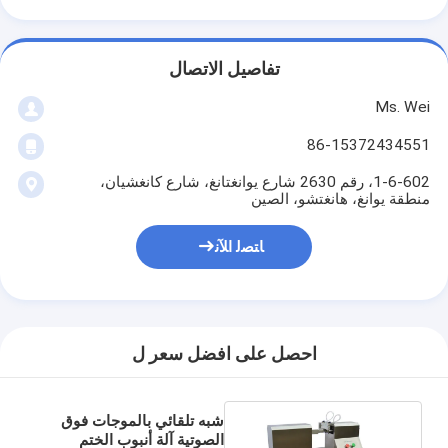
تفاصيل الاتصال
Ms. Wei
86-15372434551
1-6-602، رقم 2630 شارع يوانغتانغ، شارع كانغشيان،
منطقة يوانغ، هانغتشو، الصين
ﺎﺘﺼﻟ ﺍﻶﻧ
احصل على افضل سعر ل
شبه تلقائي بالموجات فوق
الصوتية آلة أنبوب الختم