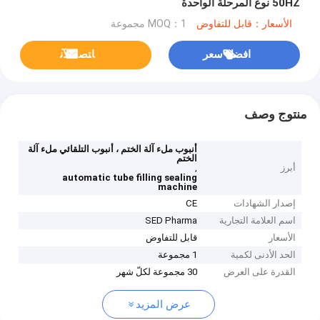
50HZ نوع المرحلة الواحدة
الأسعار：قابل للتفاوض
MOQ：1 مجموعة
افضل سعر
ﺎﺘﺼﻟ ﺍﻶﻧ
منتوج وصف
أنبوب ملء آلة الختم ، أنبوب التلقائي ملء آلة
الختم
أبرز
,
automatic tube filling sealing
machine
إصدار الشهادات
CE
اسم العلامة التجارية
SED Pharma
الأسعار
قابل للتفاوض
الحد الأدنى لكمية
1 مجموعة
القدرة على العرض
30 مجموعة لكلّ شهر
عرض المزيد