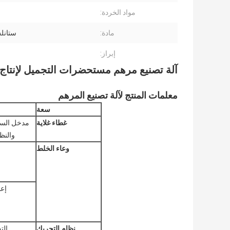
مواد الخردة:
مادة:
ستانل
إبراز:
آلة تصنيع مرهم مستحضرات التجميل لإنتاج
معلمات المنتج لآلة تصنيع المرهم
سعة
غطاء غلاية
مدخل السائ
والنظارة
وعاء الخلط
إع
نظام التحريك
الت