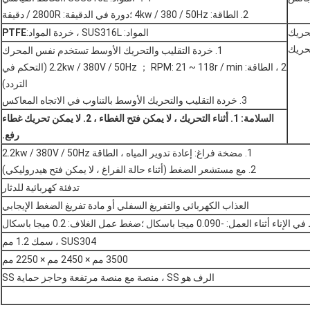
2. الطاقة: 4kw / 380 / 50Hz ؛دورة في الدقيقة: 2800R / دقيقة
حريك
المواد: SUS316L ، خردة المواد:
PTFE
حريك
1. خردة التقليب والتحريك الأوسط تستخدم نفس المحرك
2 ، الطاقة: 2.2kw / 380V / 50Hz ； RPM: 21 ~ 118r / min (التحكم في
التردد)
3. خردة التقليب والتحريك الأوسط بالتناوب في الاتجاه المعاكس
السلامة: 1. أثناء التحريك ، لا يمكن فتح الغطاء ، 2. لا يمكن تحريك غطاء
رفع.
1. مضخة فراغ: إعادة تدوير المياه ، الطاقة 2.2kw / 380V / 50Hz
2. مع مستشعر الضغط (أثناء حالة الفراغ ، لا يمكن فتح هيدروليكي)
تدفئة كهربائية للدثار
العذاب الكهربائي والتفريغ السفلي أو مادة تفريغ الضغط الإيجابي
ناء العمل: -0.090 ميجا باسكال ؛ضغط عمل الغلاف: 0.2 ميجا باسكال
SUS304 ، سمك 1.2 مم
3500 مم × 2450 مم × 2250 مم
الرف هو SS ، منصة مع منصة مرتفعة وحاجز حماية SS