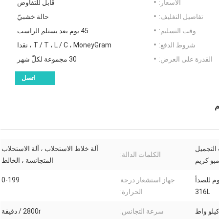
الأسعار:
قابل للتفاوض
تفاصيل التغليف:
حالة خشبيّ
وقت التسليم:
45 يوم بعد يستلم الراسب
شروط الدفع:
T / T ، L / C ، MoneyGram ، نقدا
القدرة على العرض:
30 مجموعة لكلّ شهر
اتصل
م
التجميل
آلة خلاط الاستحلاب ، آلة الاستحلاب
الكلمات الدالة:
مبو كريم
المتجانسة ، الخالط
وم للصدأ
جهاز استشعار درجة
0-199
316L
الحرارة:
سرعة التجانس:
2800r / دقيقة