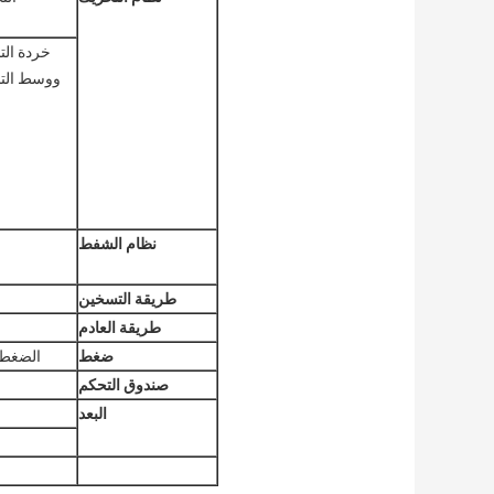
خردة الت
ووسط الت
نظام الشفط
طريقة التسخين
طريقة العادم
ضغط
الضغط في الإناء أث
صندوق التحكم
البعد