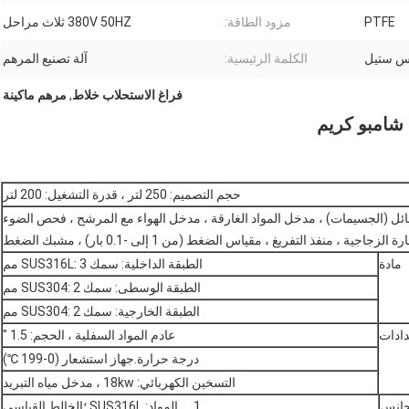
PTFE
مزود الطاقة:
380V 50HZ ثلاث مراحل
س ستيل
الكلمة الرئيسية:
آلة تصنيع المرهم
فراغ الاستحلاب خلاط
,
مرهم ماكينة
 شامبو كريم
حجم التصميم: 250 لتر ، قدرة التشغيل: 200 لتر
ل (الجسيمات) ، مدخل المواد الغارقة ، مدخل الهواء مع المرشح ، فحص الضوء
 الزجاجية ، منفذ التفريغ ، مقياس الضغط (من 1 إلى -0.1 بار) ، مشبك الضغط
مادة
الطبقة الداخلية: سمك SUS316L: 3 مم
الطبقة الوسطى: سمك SUS304: 2 مم
الطبقة الخارجية: سمك SUS304: 2 مم
دادات
عادم المواد السفلية ، الحجم: 1.5 "
درجة حرارة.جهاز استشعار (0-199 ℃)
التسخين الكهربائي: 18kw ، مدخل مياه التبريد
جانس
1． المواد: SUS316L ؛الخالط القياسي