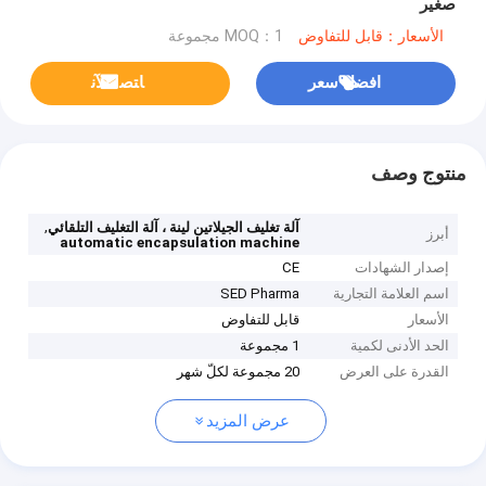
صغير
الأسعار：قابل للتفاوض
MOQ：1 مجموعة
افضل سعر
ﺎﺘﺼﻟ ﺍﻶﻧ
منتوج وصف
,
آلة تغليف الجيلاتين لينة ، آلة التغليف التلقائي
أبرز
automatic encapsulation machine
إصدار الشهادات
CE
اسم العلامة التجارية
SED Pharma
الأسعار
قابل للتفاوض
الحد الأدنى لكمية
1 مجموعة
القدرة على العرض
20 مجموعة لكلّ شهر
عرض المزيد