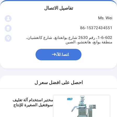
تفاصيل الاتصال
Ms. Wei
86-15372434551
1-6-602، رقم 2630 شارع يوانغتانغ، شارع كانغشيان،
منطقة يوانغ، هانغتشو، الصين
ﺎﺘﺼﻟ ﺍﻶﻧ
احصل على افضل سعر ل
مختبر استخدام آلة تغليف
سوفتغيل الصغيرة للإنتاج
على نطاق صغير