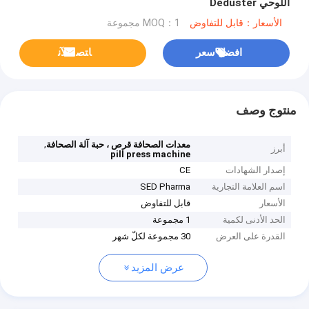
اللوحي Deduster
الأسعار：قابل للتفاوض
MOQ：1 مجموعة
افضل سعر
ﺎﺘﺼﻟ ﺍﻶﻧ
منتوج وصف
,
معدات الصحافة قرص ، حبة آلة الصحافة
أبرز
pill press machine
إصدار الشهادات
CE
اسم العلامة التجارية
SED Pharma
الأسعار
قابل للتفاوض
الحد الأدنى لكمية
1 مجموعة
القدرة على العرض
30 مجموعة لكلّ شهر
عرض المزيد