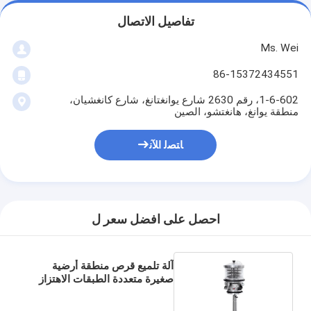
تفاصيل الاتصال
Ms. Wei
86-15372434551
1-6-602، رقم 2630 شارع يوانغتانغ، شارع كانغشيان،
منطقة يوانغ، هانغتشو، الصين
ﺎﺘﺼﻟ ﺍﻶﻧ
احصل على افضل سعر ل
آلة تلميع قرص منطقة أرضية
صغيرة متعددة الطبقات الاهتزاز
اللوحي Deduster