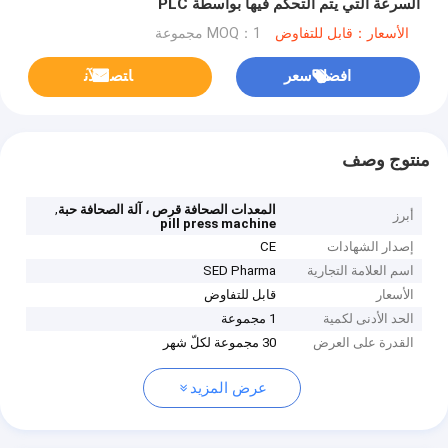
السرعة التي يتم التحكم فيها بواسطة PLC
الأسعار：قابل للتفاوض
MOQ：1 مجموعة
افضل سعر
ﺎﺘﺼﻟ ﺍﻶﻧ
منتوج وصف
,
المعدات الصحافة قرص ، آلة الصحافة حبة
أبرز
pill press machine
إصدار الشهادات
CE
اسم العلامة التجارية
SED Pharma
الأسعار
قابل للتفاوض
الحد الأدنى لكمية
1 مجموعة
القدرة على العرض
30 مجموعة لكلّ شهر
عرض المزيد