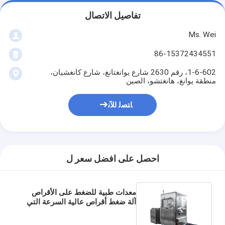
تفاصيل الاتصال
Ms. Wei
86-15372434551
1-6-602، رقم 2630 شارع يوانغتانغ، شارع كانغشيان،
منطقة يوانغ، هانغتشو، الصين
ﺎﺘﺼﻟ ﺍﻶﻧ
احصل على افضل سعر ل
معدات طبية للضغط على الأقراص
آلة ضغط أقراص عالية السرعة التي
يتم التحكم فيها بواسطة PLC