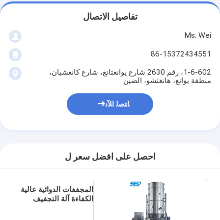
تفاصيل الاتصال
Ms. Wei
86-15372434551
1-6-602، رقم 2630 شارع يوانغتانغ، شارع كانغشيان،
منطقة يوانغ، هانغتشو، الصين
ﺎﺘﺼﻟ ﺍﻶﻧ
احصل على افضل سعر ل
المجففات الدوائية عالية
الكفاءة آلة التجفيف
بالرش بالرش