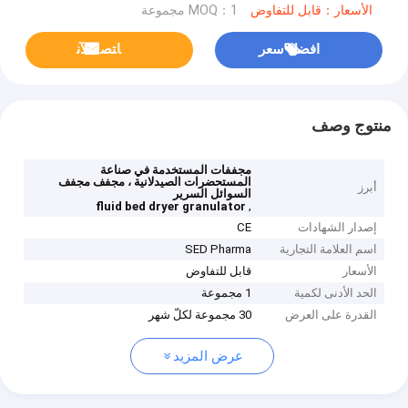
الأسعار：قابل للتفاوض
MOQ：1 مجموعة
افضل سعر
ﺎﺘﺼﻟ ﺍﻶﻧ
منتوج وصف
مجففات المستخدمة في صناعة
المستحضرات الصيدلانية ، مجفف مجفف
أبرز
السوائل السرير
,
fluid bed dryer granulator
إصدار الشهادات
CE
اسم العلامة التجارية
SED Pharma
الأسعار
قابل للتفاوض
الحد الأدنى لكمية
1 مجموعة
القدرة على العرض
30 مجموعة لكلّ شهر
عرض المزيد