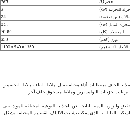
حجم (L)
150
ك التحريك (kw)
3
عالات (ص / دقيقة)
24
حرك المائل (kw)
0.55
المدخلات (كلغ)
70-80
الوزن (كجم)
350
الأبعاد الكلية (مم)
1360 × 540 × 1100
ملاط الجاف بمتطلبات أداء مختلفة.مثل: ملاط ​​البناء ، ملاط ​​التجصيص
اط ​​ترطيب جزيئات البوليسترين وملاط مسحوق جاف آخر.
خفض والزاوية الميتة الناتجة عن الجاذبية النوعية المختلفة للمواد.تتبنى
سكين الطائر ، والذي يمكنه تشتيت الألياف القصيرة المختلفة بشكل