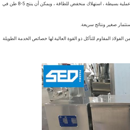
3. بسيط ومريح للاستخدام: الجهاز ذو مساحة صغيرة ، عملية بسيطة ، استهلاك منخفض للطاقة ، ويمكن أن ينتج 5-8 طن في
 الفولاذ المقاوم للتآكل ذو القوة العالية.لها خصائص الخدمة الطويلة