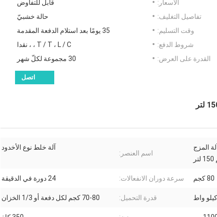
الأسعار:
قابل للتفاوض
تفاصيل التغليف:
حالة خشبيّ
وقت التسليم:
35 يومًا بعد استلام الدفعة المقدمة
شروط الدفع:
T / T ، L / C ، ، نقدا
القدرة على العرض:
30 مجموعة لكلّ شهر
اتصل
ة المزج
آلة خلط نوع الأخدود
اسم العنصر:
ر
80 كجم
سرعة دوران الانفعالات:
24 دورة في الدقيقة
قدرة التحميل:
70-80 كجم لكل دفعة أو 1/3 الخزان