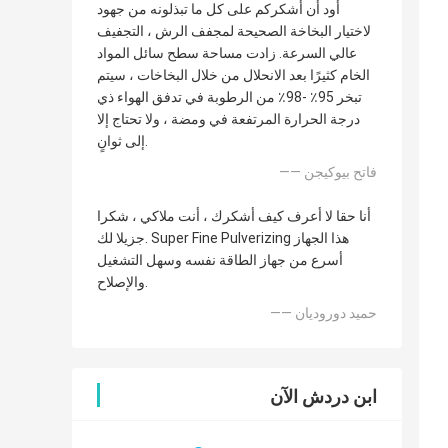
أود أن أشكركم على كل ما تبذلونه من جهود
لاختيار البخاخة الصحيحة لمجفف الرش ، التجفيف
عالي السرعة. زادت مساحة سطح سائل المواد
الخام كثيرًا بعد الانحلال من خلال البخاخات ، سيتم
تبخر 95٪ -98٪ من الرطوبة في تدفق الهواء ذي
درجة الحرارة المرتفعة في ومضة ، ولا تحتاج إلا
إلى ثوانٍ.
—— فاتح بيوكيجن
أنا حقا لا أعرف كيف أشكرك ، أنت ملاكي ، شكرا
جزيلا لك. Super Fine Pulverizing هذا الجهاز
أسرع من جهاز الطاقة نفسه وسهل التشغيل
والإصلاح.
—— حميد دوروديان
ابن دردش الآن