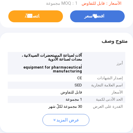
الأسعار：قابل للتفاوض
MOQ：1 مجموعة
افضل سعر
ﺎﺘﺼﻟ ﺍﻶﻧ
منتوج وصف
آلات لصناعة المستحضرات الصيدلانية ،
معدات لصناعة الأدوية
أبرز
,
equipment for pharmaceutical
manufacturing
إصدار الشهادات
CE
اسم العلامة التجارية
SED
الأسعار
قابل للتفاوض
الحد الأدنى لكمية
1 مجموعة
القدرة على العرض
30 مجموعة لكلّ شهر
عرض المزيد