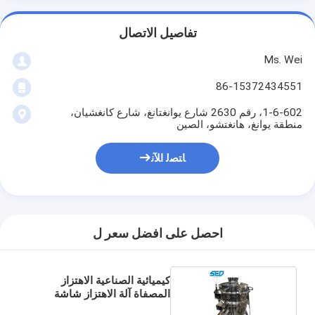
تفاصيل الاتصال
Ms. Wei
86-15372434551
1-6-602، رقم 2630 شارع يوانغتانغ، شارع كانغشيان،
منطقة يوانغ، هانغتشو، الصين
ﺎﺘﺼﻟ ﺍﻶﻧ
احصل على افضل سعر ل
كيميائية الصناعية الاهتزاز
المصفاة آلة الاهتزاز شاشة