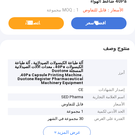
40Pa ضاغط الهواء
الأسعار：قابل للتفاوض
MOQ：1 مجموعة
افضل سعر
ﺎﺘﺼﻟ ﺍﻶﻧ
منتوج وصف
آلة طباعة الكبسولات الصيدلانية ، آلة طباعة
الكبسولات 40Pa ، معدات الآلات الصيدلانية
المسجلة Duotone
أبرز
,
,
40Pa Capsule Printing Machine
Duotone Register Pharmaceutical
Machinery Equipment
إصدار الشهادات
CE
اسم العلامة التجارية
SED Pharma
الأسعار
قابل للتفاوض
الحد الأدنى لكمية
1 مجموعة
القدرة على العرض
30 مجموعة في الشهر
عرض المزيد