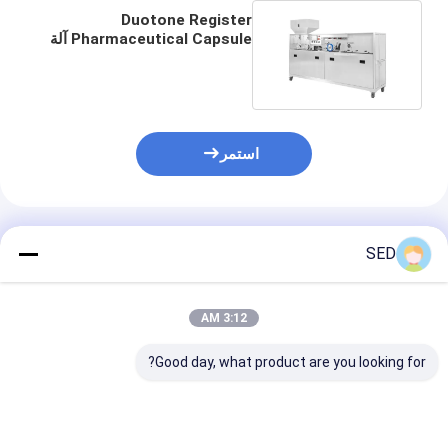
Duotone Register
Pharmaceutical Capsule آلة
طباعة 40Pa ضاغط الهواء
استمر
المنتجات الموصى بها
SED
3:12 AM
Good day, what product are you looking for?
2P / AC220V / 50HZ
320mesh Herb Grain
CFS