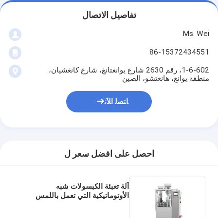
تفاصيل الاتصال
Ms. Wei
86-15372434551
1-6-602، رقم 2630 شارع يوانغتانغ، شارع كانغشيان،
منطقة يوانغ، هانغتشو، الصين
ﺎﺘﺼﻟ ﺍﻶﻧ
احصل على افضل سعر ل
آلة تعبئة الكبسولات شبه
الأوتوماتيكية التي تعمل باللمس
مصنوعة من زر الفولاذ المقاوم
للصدأ