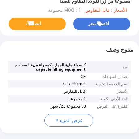
مصنوعة من زر الفولاذ المقاوم للصدأ
الأسعار：قابل للتفاوض
MOQ：1 مجموعة
افضل سعر
ﺎﺘﺼﻟ ﺍﻶﻧ
منتوج وصف
,
كبسولة ملء الجهاز ، كبسولة ملء المعدات
أبرز
capsule filling equipment
إصدار الشهادات
CE
اسم العلامة التجارية
SED-Pharma
الأسعار
قابل للتفاوض
الحد الأدنى لكمية
1 مجموعة
القدرة على العرض
30 مجموعة لكلّ شهر
عرض المزيد